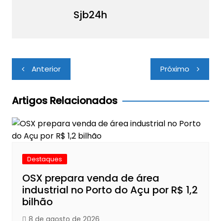
Sjb24h
Navegação
Anterior
Próximo
de
Post
Artigos Relacionados
Destaques
OSX prepara venda de área
industrial no Porto do Açu por R$ 1,2
bilhão
8 de agosto de 2026