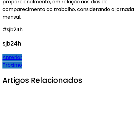
proporcionalmente, em relação aos dias de
comparecimento ao trabalho, considerando a jornada
mensal.
#sjb24h
sjb24h
Navegação
Anterior
Próximo
de
Post
Artigos Relacionados