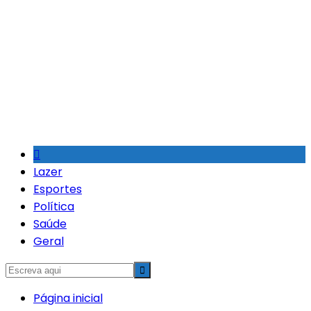
Ir
para
o
conteúdo
Lazer
Esportes
Política
Saúde
Geral
Página inicial