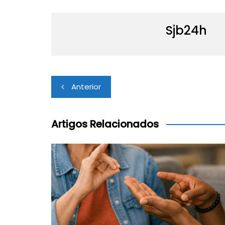
Sjb24h
Navegação
Anterior
de
Post
Artigos Relacionados