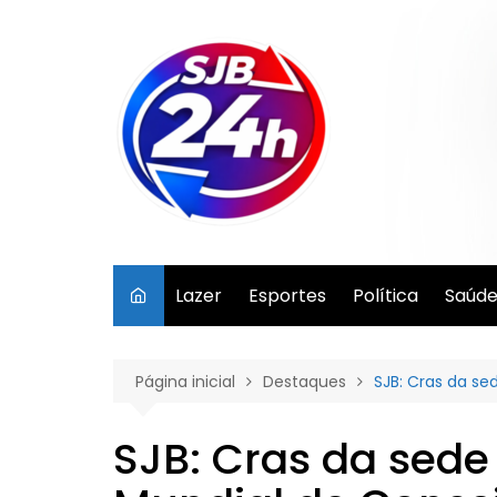
Ir
para
o
conteúdo
Lazer
Esportes
Política
Saúd
Página inicial
Destaques
SJB: Cras da se
SJB: Cras da sede