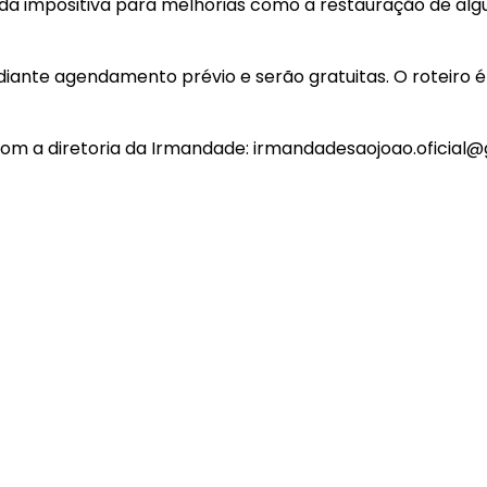
a impositiva para melhorias como a restauração de algu
ante agendamento prévio e serão gratuitas. O roteiro é v
 com a diretoria da Irmandade: irmandadesaojoao.oficial