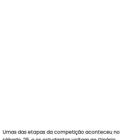
Umas das etapas da competição aconteceu no
sábado, 25, e os estudantes voltam ao Ginásio