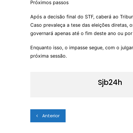
Próximos passos
Após a decisão final do STF, caberá ao Tribuna
Caso prevaleça a tese das eleições diretas, os
governará apenas até o fim deste ano ou po
Enquanto isso, o impasse segue, com o julg
próxima sessão.
Sjb24h
Navegação
Anterior
de