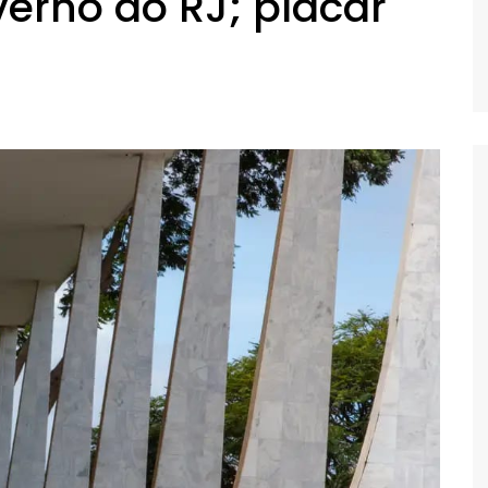
verno do RJ; placar