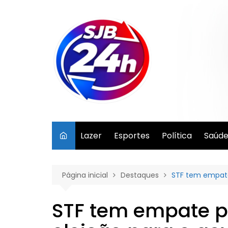
Ir
para
o
conteúdo
Lazer
Esportes
Política
Saúd
Página inicial
Destaques
STF tem empate 
STF tem empate p