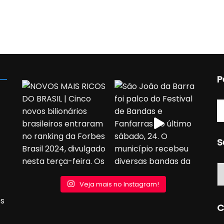
P
S
S
Veja mais no Instagram!
s
C