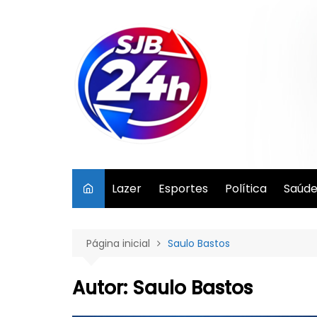
Ir
para
o
conteúdo
Lazer
Esportes
Política
Saúd
Página inicial
Saulo Bastos
Autor:
Saulo Bastos