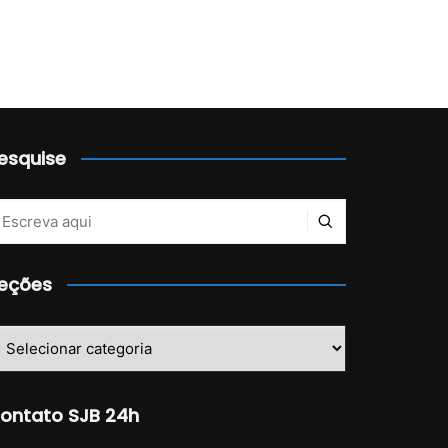
esquise
eções
eções
ontato SJB 24h